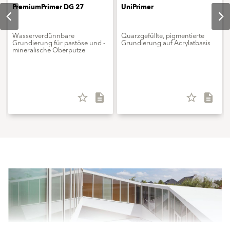
PremiumPrimer DG 27
UniPrimer
Wasserverdünnbare
Quarzgefüllte, pigmentierte
Grundierung für pastöse und ­
Grundierung auf Acrylatbasis
mineralische Oberputze
star_border
description
star_border
description