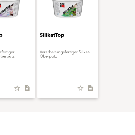
p
SilikatTop
fertiger
Verarbeitungsfertiger Silikat-
Oberputz
Oberputz
star_border
description
star_border
description