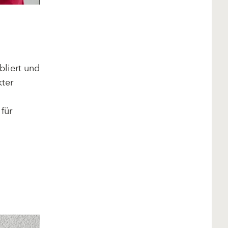
bliert und
kter
für