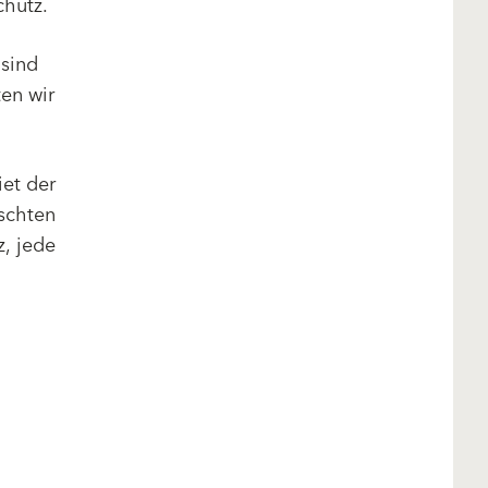
hutz.
sind
en wir
iet der
schten
z, jede