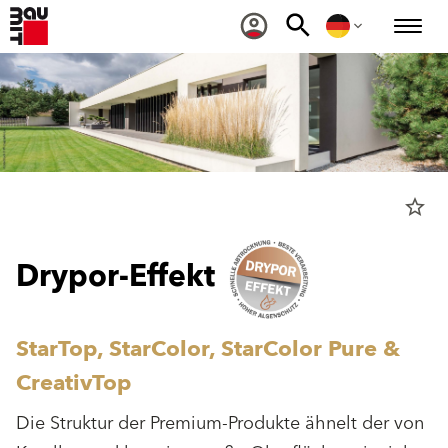
star_border
Drypor-Effekt
StarTop, StarColor, StarColor Pure &
CreativTop
Die Struktur der Premium-Produkte ähnelt der von