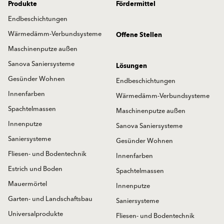
Produkte
Fördermittel
Endbeschichtungen
Wärmedämm-Verbundsysteme
Offene Stellen
Maschinenputze außen
Sanova Saniersysteme
Lösungen
Gesünder Wohnen
Endbeschichtungen
Innenfarben
Wärmedämm-Verbundsysteme
Spachtelmassen
Maschinenputze außen
Innenputze
Sanova Saniersysteme
Saniersysteme
Gesünder Wohnen
Fliesen- und Bodentechnik
Innenfarben
Estrich und Boden
Spachtelmassen
Mauermörtel
Innenputze
Garten- und Landschaftsbau
Saniersysteme
Universalprodukte
Fliesen- und Bodentechnik