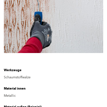
Werkzeuge
Schaumstoffwalze
Material innen
Metallic
Material außen (Beispiel)